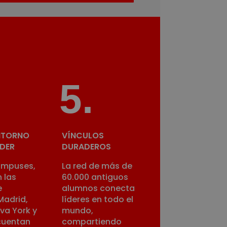
5
.
NTORNO
VÍNCULOS
DER
DURADEROS
ampuses,
La red de más de
 las
60.000 antiguos
e
alumnos conecta
Madrid,
líderes en todo el
va York y
mundo,
 cuentan
compartiendo