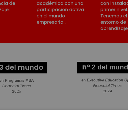
ncia de
académica con una
con instala
zaje.
participación activa
primer nivel
en el mundo
Tenemos el
empresarial.
entorno de
aprendizaje 
nº
del mundo
2 del mun
3
en
Executive Education O
en Programas
MBA
Financial Times
Financial Times
2024
2025
s información sobre nuestros programas en la