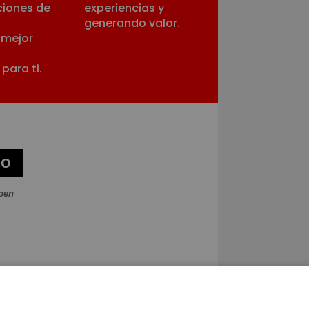
ciones de
experiencias y
.
generando valor.
 mejor
para ti.
do
pen
web