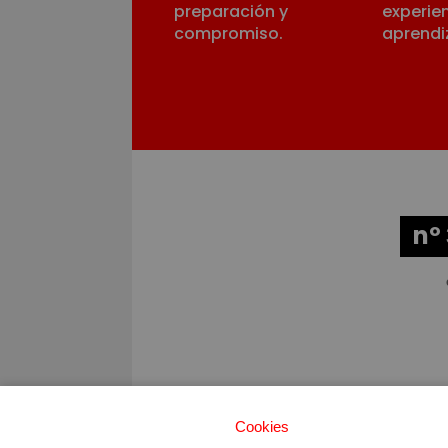
preparación y
experie
compromiso.
aprendi
nº
Má
Cookies