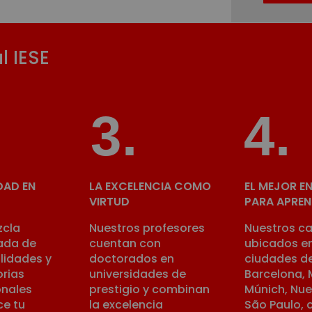
l IESE
.
3
.
4
.
DAD EN
LA EXCELENCIA COMO
EL MEJOR E
VIRTUD
PARA APREN
zcla
Nuestros profesores
Nuestros c
rada de
cuentan con
ubicados en
lidades y
doctorados en
ciudades d
orias
universidades de
Ba
rcelona, 
onales
prestigio y combinan
Múnich, Nue
ce tu
la excelencia
São Paulo
,