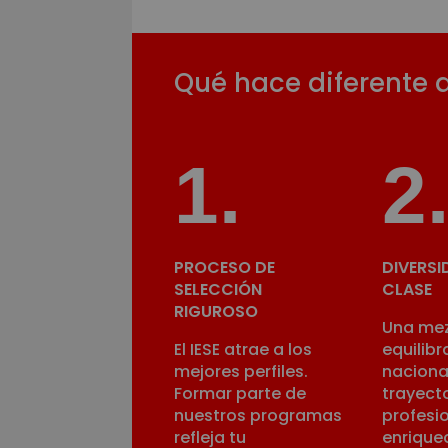
Qué hace diferente a
1
.
2
PROCESO DE
DIVERSI
SELECCIÓN
CLASE
RIGUROSO
Una me
El IESE atrae a los
equilib
mejores perfiles.
naciona
Formar parte de
trayect
nuestros programas
profesi
refleja tu
enrique