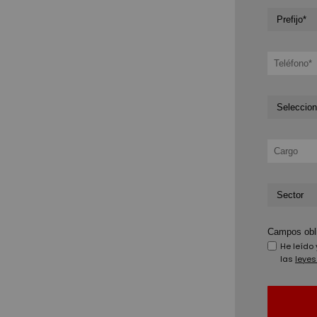
Campos obli
He leído 
las
leyes